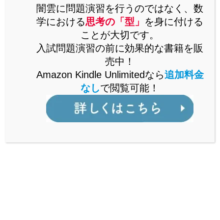
思考の「型」を解説した書籍をAmazonで販売中。
闇雲に問題演習を行うのではなく、数
Kindle Unlimitedなら、追加料金なしで閲覧可能。
学における
思考の「型」
を身に付ける
ことが大切です。
詳しくはこちら
入試問題演習の前に効果的な書籍を販
売中！
Amazon Kindle Unlimitedなら
追加料金
なし
で閲覧可能！
公立からMARCH付属校まで通ずる
「裏ワザ」を解説中！