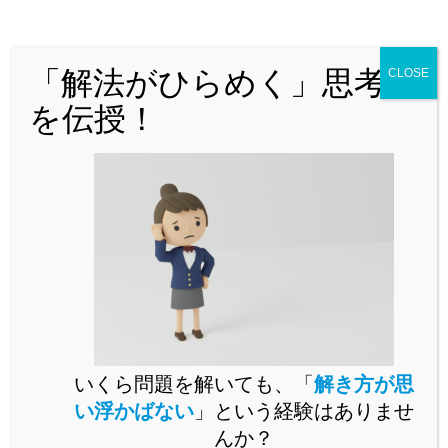
どんな問題でも「解法がひらめく」思
考法を解説！
「解法がひらめく」思考法
CLOSE
を伝授！
問題演習をいくらこなしても未知の問題が解けるようになら
いくら問題を解いても、「
解き方が思
ないとお困りではありませんか。
い浮かばない
」という経験はありませ
未知の問題に立ち向かうには、思考の「型」を身に付ける必
んか？
要があります。