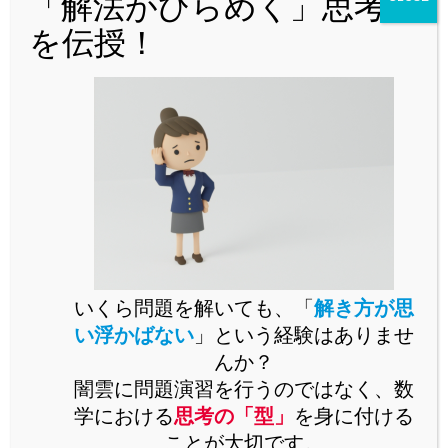
「解法がひらめく」思考法
公立からMARCH付属校まで通ずる
を伝授！
「裏ワザ」を解説中！
いくら問題を解いても、「
解き方が思
「MARCH付属校をはじめとした人気難関私立校を志望してい
るが、対策が立てづらい・・・」
い浮かばない
」という経験はありませ
「解説を読んで『理解』できても、自力で『解けな
んか？
い』・・・」
闇雲に問題演習を行うのではなく、数
などでお悩みではありませんか。
学における
思考の「型」
を身に付ける
公立からMARCH付属校対策まですべてを網羅した「裏ワザ」
ことが大切です。
を解説中！