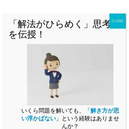
どんな問題でも「解法がひらめく」思
考法を解説！
「解法がひらめく」思考法
CLOSE
を伝授！
問題演習をいくらこなしても未知の問題が解けるようになら
いくら問題を解いても、「
解き方が思
ないとお困りではありませんか。
い浮かばない
」という経験はありませ
未知の問題に立ち向かうには、思考の「型」を身に付ける必
んか？
要があります。