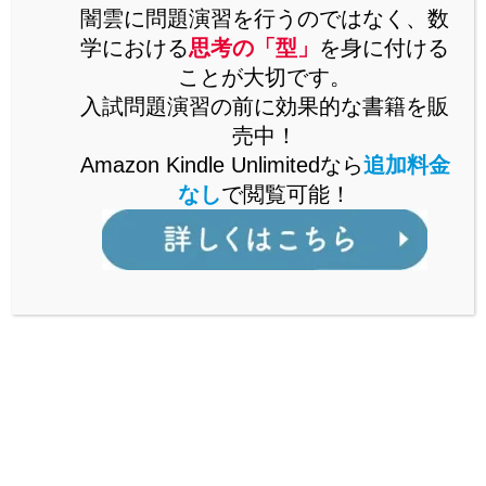
思考の「型」を解説した書籍をAmazonで販売中。
闇雲に問題演習を行うのではなく、数
Kindle Unlimitedなら、追加料金なしで閲覧可能。
学における
思考の「型」
を身に付ける
ことが大切です。
詳しくはこちら
入試問題演習の前に効果的な書籍を販
売中！
Amazon Kindle Unlimitedなら
追加料金
なし
で閲覧可能！
公立からMARCH付属校まで通ずる
「裏ワザ」を解説中！