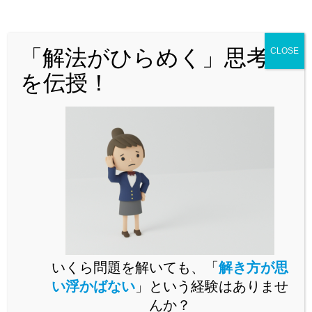
どんな問題でも「解法がひらめく」思
考法を解説！
「解法がひらめく」思考法
CLOSE
を伝授！
問題演習をいくらこなしても未知の問題が解けるようになら
いくら問題を解いても、「
解き方が思
ないとお困りではありませんか。
い浮かばない
」という経験はありませ
未知の問題に立ち向かうには、思考の「型」を身に付ける必
んか？
要があります。