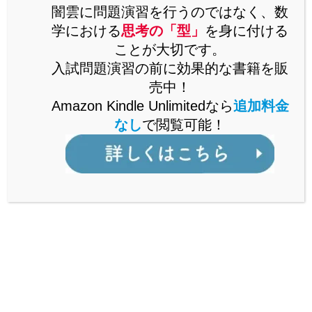
思考の「型」を解説した書籍をAmazonで販売中。
闇雲に問題演習を行うのではなく、数
Kindle Unlimitedなら、追加料金なしで閲覧可能。
学における
思考の「型」
を身に付ける
ことが大切です。
詳しくはこちら
入試問題演習の前に効果的な書籍を販
売中！
Amazon Kindle Unlimitedなら
追加料金
なし
で閲覧可能！
公立からMARCH付属校まで通ずる
「裏ワザ」を解説中！