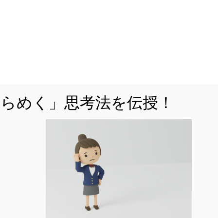
「MARCH付属校をはじめとした人気難関私立
校を志望しているが、対策が立てづら
い・・・」
「解説を読んで『理解』できても、自力で
『解けない』・・・」
ひらめく」思考法を伝授！
などでお悩みではありませんか。
公立からMARCH付属校対策まですべてを網羅
した「裏ワザ」を解説中！
くはこちら
をフォローする