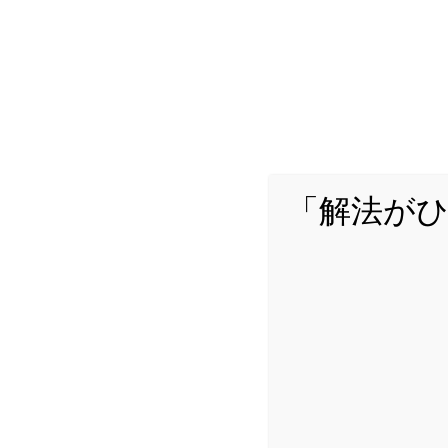
「解法が
詳し
Yuta