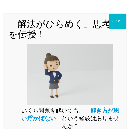
どんな問題でも「解法がひらめく」思
考法を解説！
「解法がひらめく」思考法
CLOSE
を伝授！
問題演習をいくらこなしても未知の問題が解けるようになら
いくら問題を解いても、「
解き方が思
ないとお困りではありませんか。
い浮かばない
」という経験はありませ
未知の問題に立ち向かうには、思考の「型」を身に付ける必
んか？
要があります。