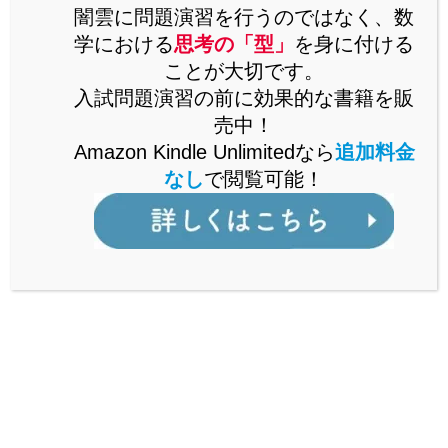
思考の「型」を解説した書籍をAmazonで販売中。
闇雲に問題演習を行うのではなく、数
Kindle Unlimitedなら、追加料金なしで閲覧可能。
学における
思考の「型」
を身に付ける
ことが大切です。
詳しくはこちら
入試問題演習の前に効果的な書籍を販
売中！
Amazon Kindle Unlimitedなら
追加料金
なし
で閲覧可能！
公立からMARCH付属校まで通ずる
「裏ワザ」を解説中！