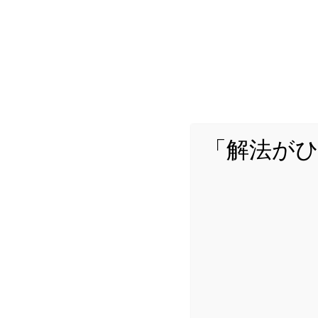
「解法が
詳し
Yuta