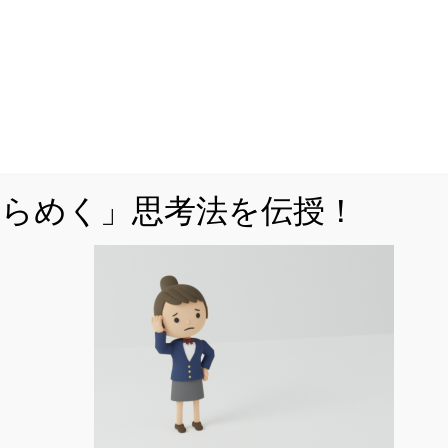
「MARCH付属校をはじめとした人気難関私立
校を志望しているが、対策が立てづら
い・・・」
「解説を読んで『理解』できても、自力で
『解けない』・・・」
ひらめく」思考法を伝授！
などでお悩みではありませんか。
公立からMARCH付属校対策まですべてを網羅
した「裏ワザ」を解説中！
くはこちら
をフォローする