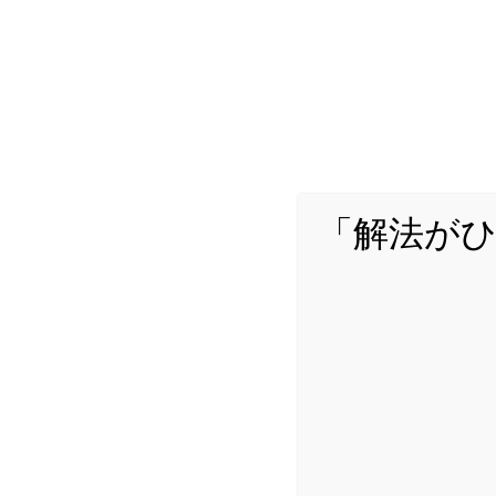
「解法が
詳し
Yuta