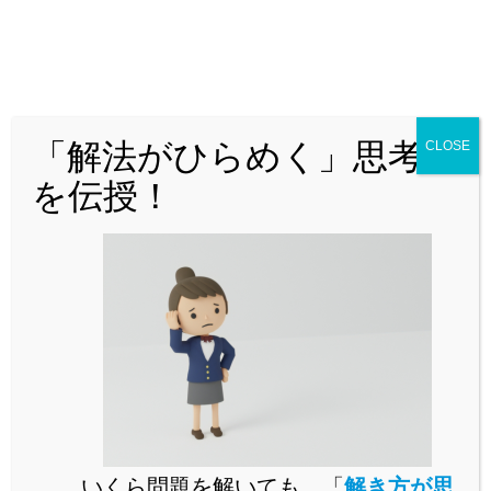
「解法がひらめく」思考法
CLOSE
どんな問題でも「解法がひらめく」思
を伝授！
考法を解説！
いくら問題を解いても、「
解き方が思