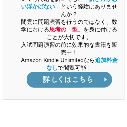
い浮かばない
」という経験はありませ
問題演習をいくらこなしても未知の問題が解けるようになら
んか？
ないとお困りではありませんか。
闇雲に問題演習を行うのではなく、数
未知の問題に立ち向かうには、思考の「型」を身に付ける必
学における
思考の「型」
を身に付ける
要があります。
ことが大切です。
思考の「型」を解説した書籍をAmazonで販売中。
入試問題演習の前に効果的な書籍を販
Kindle Unlimitedなら、追加料金なしで閲覧可能。
売中！
詳しくはこちら
Amazon Kindle Unlimitedなら
追加料金
なし
で閲覧可能！
公立からMARCH付属校まで通ずる
「裏ワザ」を解説中！