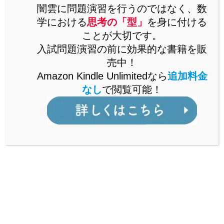
思考の「型」を解説した書籍をAmazonで販売中。
闇雲に問題演習を行うのではなく、数
Kindle Unlimitedなら、追加料金なしで閲覧可能。
学における
思考の「型」
を身に付ける
ことが大切です。
詳しくはこちら
入試問題演習の前に効果的な書籍を販
売中！
Amazon Kindle Unlimitedなら
追加料金
なし
で閲覧可能！
公立からMARCH付属校まで通ずる
「裏ワザ」を解説中！