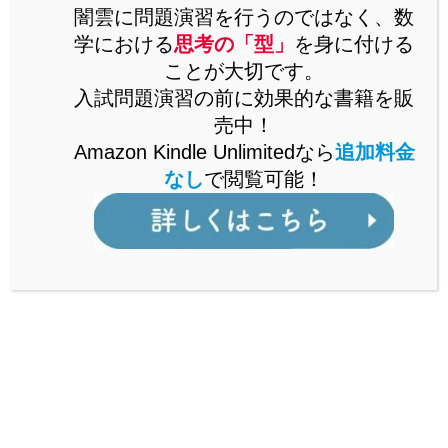
思考の「型」を解説した書籍をAmazonで販売中。
闇雲に問題演習を行うのではなく、数
Kindle Unlimitedなら、追加料金なしで閲覧可能。
学における
思考の「型」
を身に付ける
ことが大切です。
詳しくはこちら
入試問題演習の前に効果的な書籍を販
売中！
Amazon Kindle Unlimitedなら
追加料金
なし
で閲覧可能！
公立からMARCH付属校まで通ずる
「裏ワザ」を解説中！