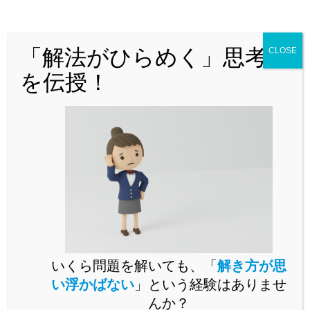
どんな問題でも「解法がひらめく」思
考法を解説！
「解法がひらめく」思考法
CLOSE
を伝授！
問題演習をいくらこなしても未知の問題が解けるようになら
いくら問題を解いても、「
解き方が思
ないとお困りではありませんか。
い浮かばない
」という経験はありませ
未知の問題に立ち向かうには、思考の「型」を身に付ける必
んか？
要があります。