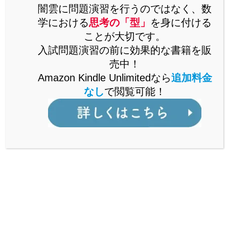
思考の「型」を解説した書籍をAmazonで販売中。
闇雲に問題演習を行うのではなく、数
Kindle Unlimitedなら、追加料金なしで閲覧可能。
学における
思考の「型」
を身に付ける
ことが大切です。
詳しくはこちら
入試問題演習の前に効果的な書籍を販
売中！
Amazon Kindle Unlimitedなら
追加料金
なし
で閲覧可能！
公立からMARCH付属校まで通ずる
「裏ワザ」を解説中！