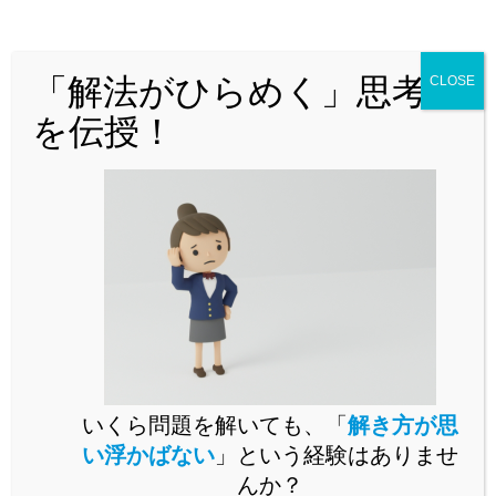
どんな問題でも「解法がひらめく」思
考法を解説！
「解法がひらめく」思考法
CLOSE
を伝授！
問題演習をいくらこなしても未知の問題が解けるようになら
いくら問題を解いても、「
解き方が思
ないとお困りではありませんか。
い浮かばない
」という経験はありませ
未知の問題に立ち向かうには、思考の「型」を身に付ける必
んか？
要があります。