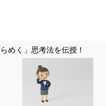
「MARCH付属校をはじめとした人気難関私立
校を志望しているが、対策が立てづら
い・・・」
「解説を読んで『理解』できても、自力で
『解けない』・・・」
ひらめく」思考法を伝授！
などでお悩みではありませんか。
公立からMARCH付属校対策まですべてを網羅
した「裏ワザ」を解説中！
くはこちら
をフォローする