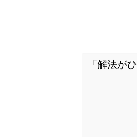
「解法が
詳し
Yuta