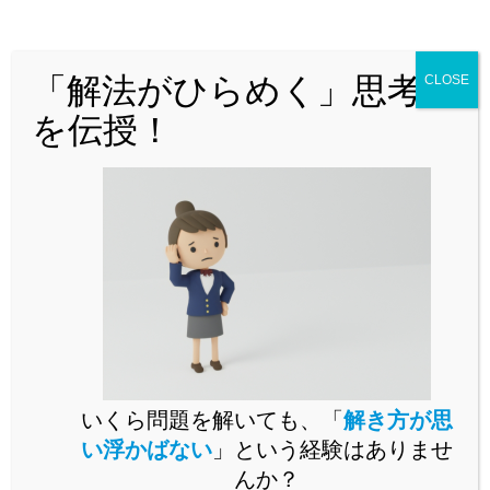
どんな問題でも「解法がひらめく」思
考法を解説！
「解法がひらめく」思考法
CLOSE
を伝授！
問題演習をいくらこなしても未知の問題が解けるようになら
いくら問題を解いても、「
解き方が思
ないとお困りではありませんか。
い浮かばない
」という経験はありませ
未知の問題に立ち向かうには、思考の「型」を身に付ける必
んか？
要があります。