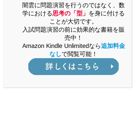
思考の「型」を解説した書籍をAmazonで販売中。
闇雲に問題演習を行うのではなく、数
Kindle Unlimitedなら、追加料金なしで閲覧可能。
学における
思考の「型」
を身に付ける
ことが大切です。
詳しくはこちら
入試問題演習の前に効果的な書籍を販
売中！
Amazon Kindle Unlimitedなら
追加料金
なし
で閲覧可能！
公立からMARCH付属校まで通ずる
「裏ワザ」を解説中！