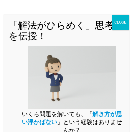
どんな問題でも「解法がひらめく」思
考法を解説！
「解法がひらめく」思考法
CLOSE
を伝授！
問題演習をいくらこなしても未知の問題が解けるようになら
いくら問題を解いても、「
解き方が思
ないとお困りではありませんか。
い浮かばない
」という経験はありませ
未知の問題に立ち向かうには、思考の「型」を身に付ける必
んか？
要があります。