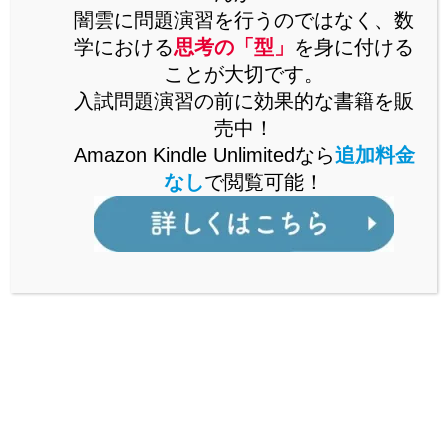
闇雲に問題演習を行うのではなく、数
思考の「型」を解説した書籍をAmazonで販売中。
Kindle Unlimitedなら、追加料金なしで閲覧可能。
学における
思考の「型」
を身に付ける
ことが大切です。
詳しくはこちら
入試問題演習の前に効果的な書籍を販
売中！
Amazon Kindle Unlimitedなら
追加料金
なし
で閲覧可能！
公立からMARCH付属校まで通ずる
「裏ワザ」を解説中！