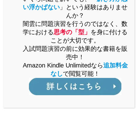
い浮かばない
」という経験はありませ
問題演習をいくらこなしても未知の問題が解けるようになら
んか？
ないとお困りではありませんか。
闇雲に問題演習を行うのではなく、数
未知の問題に立ち向かうには、思考の「型」を身に付ける必
学における
思考の「型」
を身に付ける
要があります。
ことが大切です。
思考の「型」を解説した書籍をAmazonで販売中。
入試問題演習の前に効果的な書籍を販
Kindle Unlimitedなら、追加料金なしで閲覧可能。
売中！
詳しくはこちら
Amazon Kindle Unlimitedなら
追加料金
なし
で閲覧可能！
公立からMARCH付属校まで通ずる
「裏ワザ」を解説中！