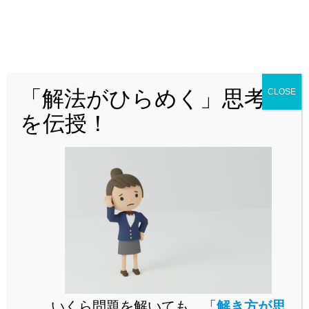
「解法がひらめく」思考法
CLOSE
どんな問題でも「解法がひらめく」思
を伝授！
考法を解説！
いくら問題を解いても、「
解き方が思