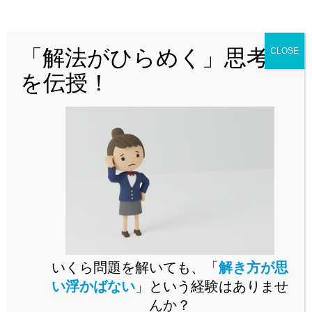
どんな問題でも「解法がひらめく」思
考法を解説！
「解法がひらめく」思考法
CLOSE
を伝授！
問題演習をいくらこなしても未知の問題が解けるようになら
いくら問題を解いても、「
解き方が思
ないとお困りではありませんか。
い浮かばない
」という経験はありませ
未知の問題に立ち向かうには、思考の「型」を身に付ける必
んか？
要があります。