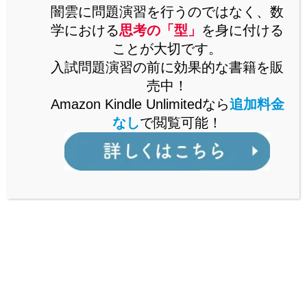
思考の「型」を解説した書籍をAmazonで販売中。
闇雲に問題演習を行うのではなく、数
Kindle Unlimitedなら、追加料金なしで閲覧可能。
学における
思考の「型」
を身に付ける
ことが大切です。
詳しくはこちら
入試問題演習の前に効果的な書籍を販
売中！
Amazon Kindle Unlimitedなら
追加料金
なし
で閲覧可能！
公立からMARCH付属校まで通ずる
「裏ワザ」を解説中！