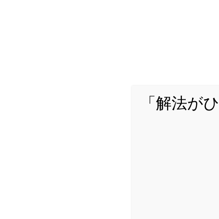
がよく分からないと感じ
you-can-blog.com
[中学理科]これ
「イオン」を結晶
みなさんこんにちは、
「解法が
て解説しました。しかし
を抱く方も多いかと思い
you-can-blog.com
[中学理科]これ
の解き方のコツを
みなさんこんにちは、
量」計算問題の解き方の