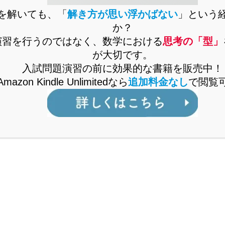
量に関する問題は高校入試でしばしば出題されます。...
を解いても、「
解き方が思い浮かばない
」という
2022.06.15
か？
演習を行うのではなく、数学における
思考の「型」
が大切です。
テストから入試対策に！「化学変化と物質の質
入試問題演習の前に効果的な書籍を販売中！
～
Amazon Kindle Unlimitedなら
追加料金なし
で閲覧
ゆーきゃんです！今回の記事では、問題演習編ということ
いていこうと思います。早速、本題に入りましょう！ま
下の記事もぜひご覧ください。...
2022.05.01
の質量比による「化学変化と物質の質量」の難
を解説
ゆーきゃんです。これまで「化学変化と物質の質量」につ
ーしてきました。これまでの内容で公立高校入試は事足り