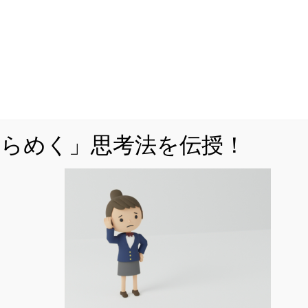
る方も多いかと思います。なぜ、「原子」のみなら...
2022.06.03
で疑問解消！混乱しやすい「原子」「分子」
の観点から総整理！
ゆーきゃんです。以前、「原子」と「分子」の違いについ
ひらめく」思考法を伝授！
、例えばなぜ銅は「Cu2」と表さないのかといった疑問
ます。その背景には「イオン」がからんでいるケー...
2022.06.21
で解ける！「化学変化と物質の質量」計算問題
解説
ゆーきゃんです！今回は中学理科の「化学変化と物質の質
コツを解説を行っていきます。中2で学習する内容です