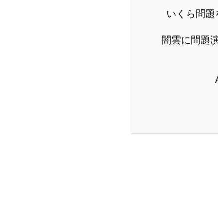
が、化学変化と物質の質
いくら問題
you-can-blog.com
闇雲に問題
[中学理科]定期
量」～問題演習編
みなさんこんにちは、
で、いくつか問題を解
た、本記事と合わせて以
you-can-blog.com
[高校入試]原子
問の解き方のコツ
みなさんこんにちは、
いて方法論をレクチャ