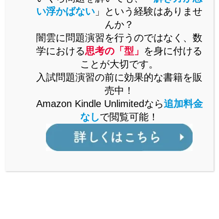
い浮かばない
」という経験はありませ
問題演習をいくらこなしても未知の問題が解けるようになら
んか？
ないとお困りではありませんか。
闇雲に問題演習を行うのではなく、数
未知の問題に立ち向かうには、思考の「型」を身に付ける必
学における
思考の「型」
を身に付ける
要があります。
ことが大切です。
思考の「型」を解説した書籍をAmazonで販売中。
入試問題演習の前に効果的な書籍を販
Kindle Unlimitedなら、追加料金なしで閲覧可能。
売中！
詳しくはこちら
Amazon Kindle Unlimitedなら
追加料金
なし
で閲覧可能！
公立からMARCH付属校まで通ずる
「裏ワザ」を解説中！