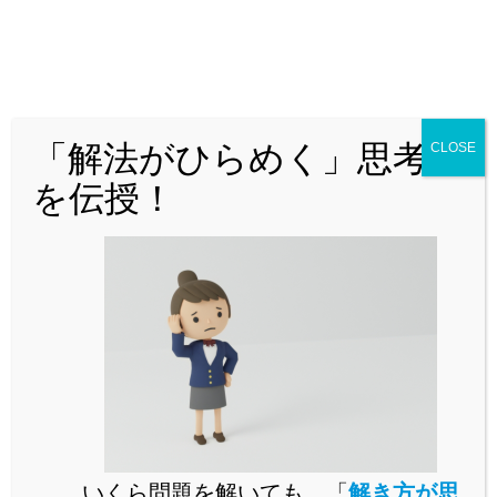
「解法がひらめく」思考法
CLOSE
どんな問題でも「解法がひらめく」思
を伝授！
考法を解説！
いくら問題を解いても、「
解き方が思