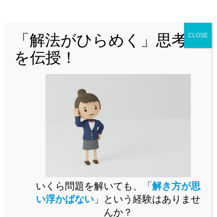
どんな問題でも「解法がひらめく」思
考法を解説！
「解法がひらめく」思考法
CLOSE
を伝授！
問題演習をいくらこなしても未知の問題が解けるようになら
いくら問題を解いても、「
解き方が思
ないとお困りではありませんか。
い浮かばない
」という経験はありませ
未知の問題に立ち向かうには、思考の「型」を身に付ける必
んか？
要があります。