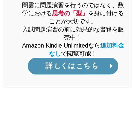
思考の「型」を解説した書籍をAmazonで販売中。
闇雲に問題演習を行うのではなく、数
Kindle Unlimitedなら、追加料金なしで閲覧可能。
学における
思考の「型」
を身に付ける
ことが大切です。
詳しくはこちら
入試問題演習の前に効果的な書籍を販
売中！
Amazon Kindle Unlimitedなら
追加料金
なし
で閲覧可能！
公立からMARCH付属校まで通ずる
「裏ワザ」を解説中！