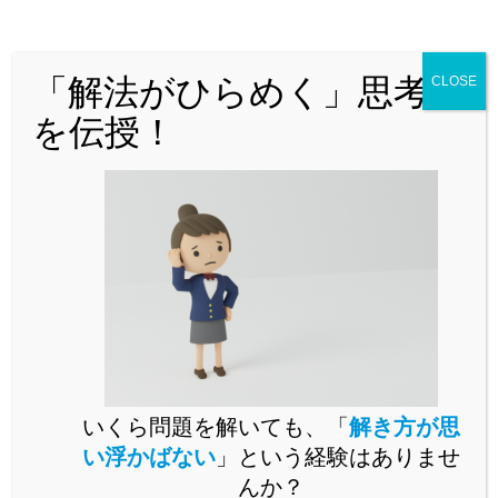
どんな問題でも「解法がひらめく」思
考法を解説！
「解法がひらめく」思考法
CLOSE
を伝授！
問題演習をいくらこなしても未知の問題が解けるようになら
いくら問題を解いても、「
解き方が思
ないとお困りではありませんか。
い浮かばない
」という経験はありませ
未知の問題に立ち向かうには、思考の「型」を身に付ける必
んか？
要があります。