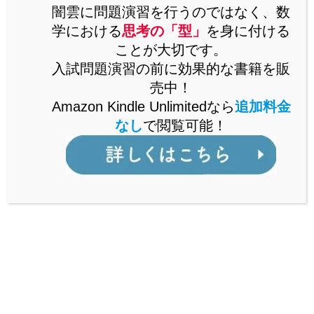
思考の「型」を解説した書籍をAmazonで販売中。
闇雲に問題演習を行うのではなく、数
Kindle Unlimitedなら、追加料金なしで閲覧可能。
学における
思考の「型」
を身に付ける
ことが大切です。
詳しくはこちら
入試問題演習の前に効果的な書籍を販
売中！
Amazon Kindle Unlimitedなら
追加料金
なし
で閲覧可能！
公立からMARCH付属校まで通ずる
「裏ワザ」を解説中！