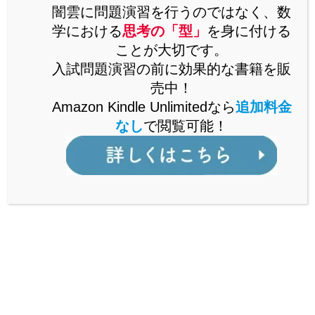
思考の「型」を解説した書籍をAmazonで販売中。
闇雲に問題演習を行うのではなく、数
Kindle Unlimitedなら、追加料金なしで閲覧可能。
学における
思考の「型」
を身に付ける
ことが大切です。
詳しくはこちら
入試問題演習の前に効果的な書籍を販
売中！
Amazon Kindle Unlimitedなら
追加料金
なし
で閲覧可能！
公立からMARCH付属校まで通ずる
「裏ワザ」を解説中！