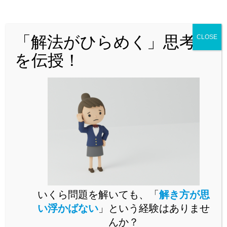
どんな問題でも「解法がひらめく」思
考法を解説！
「解法がひらめく」思考法
CLOSE
を伝授！
問題演習をいくらこなしても未知の問題が解けるようになら
いくら問題を解いても、「
解き方が思
ないとお困りではありませんか。
い浮かばない
」という経験はありませ
未知の問題に立ち向かうには、思考の「型」を身に付ける必
んか？
要があります。