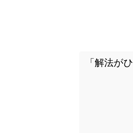
「解法が
詳し
Yuta