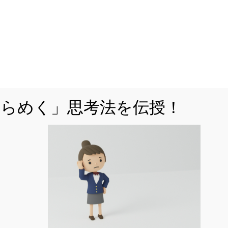
「MARCH付属校をはじめとした人気難関私立
校を志望しているが、対策が立てづら
い・・・」
「解説を読んで『理解』できても、自力で
『解けない』・・・」
ひらめく」思考法を伝授！
などでお悩みではありませんか。
公立からMARCH付属校対策まですべてを網羅
した「裏ワザ」を解説中！
くはこちら
をフォローする