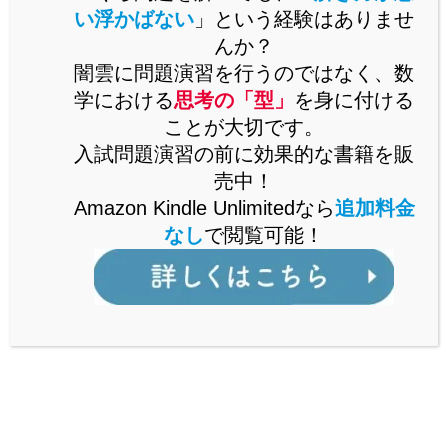
い浮かばない
」という経験はありませ
んか？
ある平面で切断すると全く同じ立体ができ
闇雲に問題演習を行うのではなく、数
る
とき、その平面を「
対称面
」という。
学における
思考の「型」
を身に付ける
ことが大切です。
ことを覚えておきましょう。
入試問題演習の前に効果的な書籍を販
売中！
Amazon Kindle Unlimitedなら
追加料金
また、「対称面」の定義から、
なし
で閲覧可能！
「対称面」は、
底面に対して垂直になる
ことも知っておきましょう。
以上をもとに、問題を考えてみましょう。