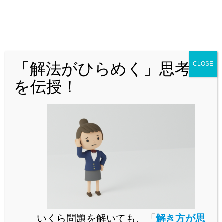
「解法がひらめく」思考法
CLOSE
を伝授！
BCの中点をMとし、この正四面体を△PAMで切断する
と、
四面体B-PAMと四面体C-PAMはまったく同じ立体
になります。
このように、
いくら問題を解いても、「
解き方が思