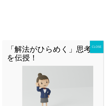
公立からMARCH付属校まで通ずる
「裏ワザ」を解説中！
「解法がひらめく」思考法
CLOSE
を伝授！
「MARCH付属校をはじめとした人気難関私立校を志望してい
るが、対策が立てづらい・・・」
「解説を読んで『理解』できても、自力で『解けな
い』・・・」
などでお悩みではありませんか。
公立からMARCH付属校対策まですべてを網羅した「裏ワザ」
を解説中！