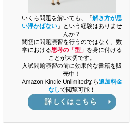
詳しくはこちら
いくら問題を解いても、「
解き方が思
い浮かばない
」という経験はありませ
んか？
闇雲に問題演習を行うのではなく、数
[中学数学]入試への基礎固めに最
中学数学
適！「一次関数のグラフと図形
学における
思考の「型」
を身に付ける
の融合問題」を解説！
ことが大切です。
入試問題演習の前に効果的な書籍を販
2022.07.07
売中！
[高校入試]東京都「文字式による
中学数学
Amazon Kindle Unlimitedなら
追加料金
証明問題」を解説！
なし
で閲覧可能！
2022.06.01
[中学数学]5分で分かる！「文字
中学数学
式による証明」の解き方のコツ
を解説