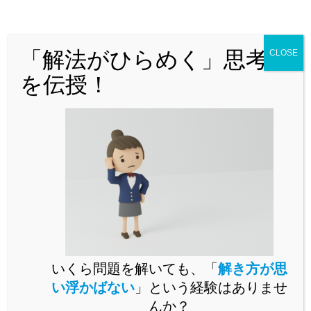
どんな問題でも「解法がひらめく」思
考法を解説！
「解法がひらめく」思考法
CLOSE
を伝授！
問題演習をいくらこなしても未知の問題が解けるようになら
いくら問題を解いても、「
解き方が思
ないとお困りではありませんか。
い浮かばない
」という経験はありませ
未知の問題に立ち向かうには、思考の「型」を身に付ける必
んか？
要があります。