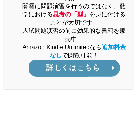
闇雲に問題演習を行うのではなく、数
思考の「型」を解説した書籍をAmazonで販売中。
Kindle Unlimitedなら、追加料金なしで閲覧可能。
学における
思考の「型」
を身に付ける
ことが大切です。
詳しくはこちら
入試問題演習の前に効果的な書籍を販
売中！
Amazon Kindle Unlimitedなら
追加料金
なし
で閲覧可能！
公立からMARCH付属校まで通ずる
「裏ワザ」を解説中！