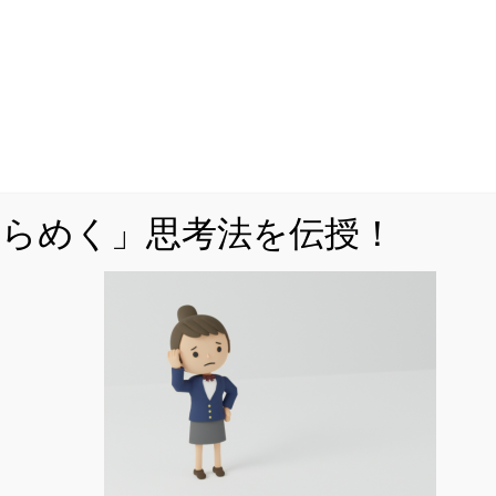
問題演習をいくらこなしても未知の問題が解
けるようにならないとお困りではありません
か。
未知の問題に立ち向かうには、思考の「型」
を身に付ける必要があります。
思考の「型」を解説した書籍をAmazonで販売
ひらめく」思考法を伝授！
中。
Kindle Unlimitedなら、追加料金なしで閲覧可
能。
くはこちら