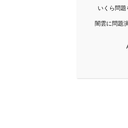
いくら問題
公立からMARCH付属校ま
闇雲に問題
詳し