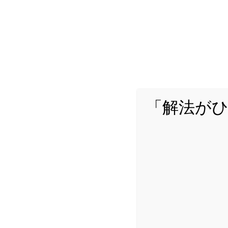
「解法が
詳し