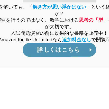
を解いても、「
解き方が思い浮かばない
」という
で通ずる「裏ワザ」を解説中！
か？
演習を行うのではなく、数学における
思考の「型」
「MARCH付属校をはじめとした人気難関私立
が大切です。
校を志望しているが、対策が立てづら
入試問題演習の前に効果的な書籍を販売中！
い・・・」
Amazon Kindle Unlimitedなら
追加料金なし
で閲覧
「解説を読んで『理解』できても、自力で
『解けない』・・・」
などでお悩みではありませんか。
公立からMARCH付属校対策まですべてを網羅
した「裏ワザ」を解説中！
くはこちら