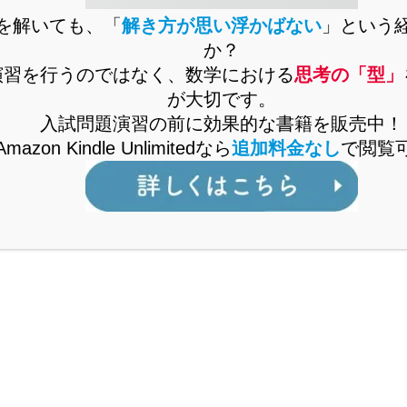
を解いても、「
解き方が思い浮かばない
」という
で通ずる「裏ワザ」を解説中！
か？
演習を行うのではなく、数学における
思考の「型」
「MARCH付属校をはじめとした人気難関私立
が大切です。
校を志望しているが、対策が立てづら
入試問題演習の前に効果的な書籍を販売中！
い・・・」
Amazon Kindle Unlimitedなら
追加料金なし
で閲覧
「解説を読んで『理解』できても、自力で
『解けない』・・・」
などでお悩みではありませんか。
公立からMARCH付属校対策まですべてを網羅
した「裏ワザ」を解説中！
くはこちら