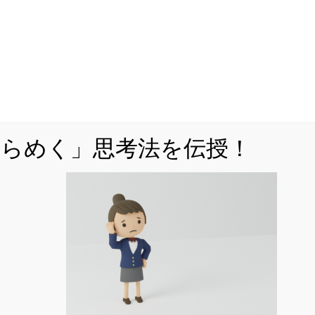
問題演習をいくらこなしても未知の問題が解
けるようにならないとお困りではありません
か。
未知の問題に立ち向かうには、思考の「型」
を身に付ける必要があります。
思考の「型」を解説した書籍をAmazonで販売
ひらめく」思考法を伝授！
中。
Kindle Unlimitedなら、追加料金なしで閲覧可
能。
くはこちら