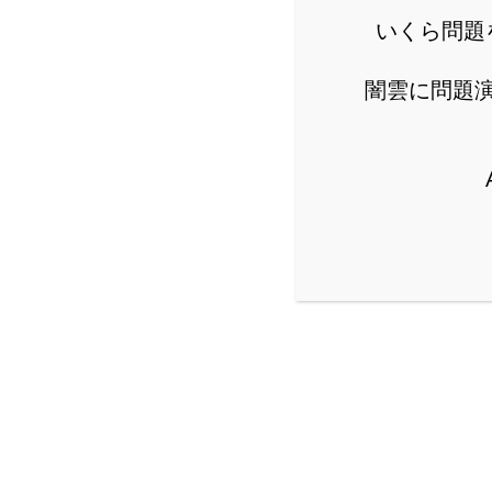
いくら問題
公立からMARCH付属校ま
闇雲に問題
詳し