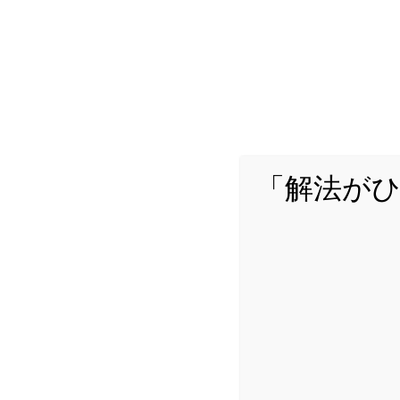
「解法が
詳し