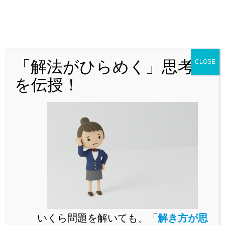
公立からMARCH付属校まで通ずる
「裏ワザ」を解説中！
「解法がひらめく」思考法
CLOSE
を伝授！
「MARCH付属校をはじめとした人気難関私立校を志望してい
るが、対策が立てづらい・・・」
「解説を読んで『理解』できても、自力で『解けな
い』・・・」
などでお悩みではありませんか。
公立からMARCH付属校対策まですべてを網羅した「裏ワザ」
いくら問題を解いても、「
解き方が思
を解説中！