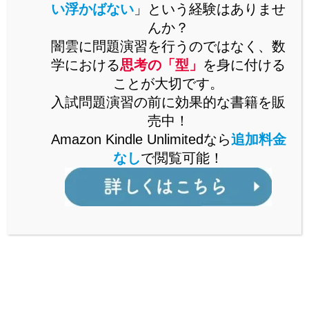
い浮かばない
」という経験はありませ
んか？
詳しくはこちら
闇雲に問題演習を行うのではなく、数
学における
思考の「型」
を身に付ける
ことが大切です。
[高校入試]入試に必ず出る！関数
入試問題演習の前に効果的な書籍を販
中学数学
のグラフと図形の融合問題の攻
売中！
略法！
Amazon Kindle Unlimitedなら
追加料金
2022.05.06
なし
で閲覧可能！
[中学数学]「規則性」の攻略～応
中学数学
用問題・難問編～
2022.04.29
スポンサーリンク