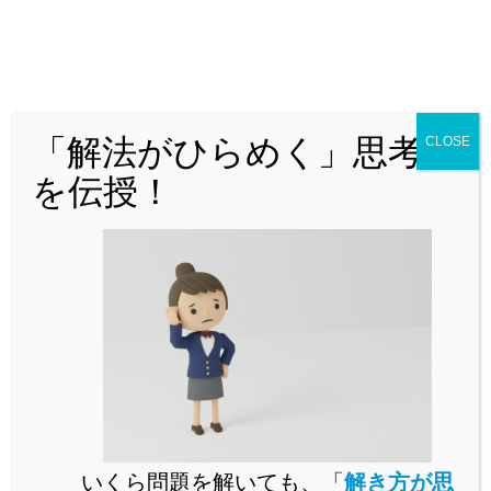
英問英答や内容真偽問題は今説明したやり方で基本的に
は解けます。
読解問題で最も厄介なのは、本文中に空所がありそこに
「解法がひらめく」思考法
CLOSE
適切なフレーズを入れる問題(これを「空所補充問題」
を伝授！
といいます)です。
最近の公立高校入試においてもこの手の問題が出題され
るようになってきました。
この問題はどのようにして解いていったらよいのでしょ
うか。
指示語や接続詞(ディスコースマーカー)に注目する
いくら問題を解いても、「
解き方が思
空所の前後を読んで、文脈をとらえる