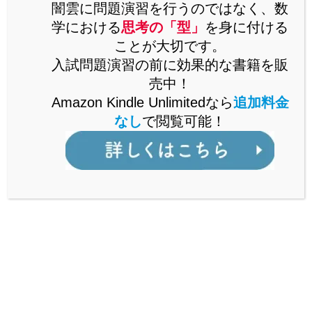
闇雲に問題演習を行うのではなく、数
学における
思考の「型」
を身に付ける
2022.11.15
ことが大切です。
[高校入試]グラフの面積への注目
中学理科
入試問題演習の前に効果的な書籍を販
がカギ！2022兵庫県理科「運動
売中！
とエネルギー」の難問を解説！
Amazon Kindle Unlimitedなら
追加料金
2022.10.01
なし
で閲覧可能！
[中学理科]テストでよく出る「音
中学理科
の計算問題」の解き方を解説！
2022.07.23
[中学理科]ここまで解ければバッ
中学理科
チリ！「光」に関する難問を解
説！
2022.07.17
[中学理科]これで苦手克服！
中学理科