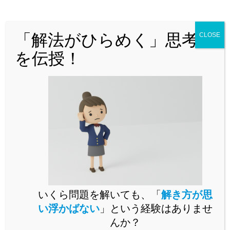
を解説中！
詳しくはこちら
「解法がひらめく」思考法
CLOSE
を伝授！
[中学理科]難関校志望者向け「電
中学理科
気に関する総合問題」を解説！
2022.11.22
[中学理科]難関校頻出のテーマ！
中学理科
「摩擦力の求め方」・「摩擦力
による仕事」に関する問題を解
説！
2022.11.19
いくら問題を解いても、「
解き方が思
い浮かばない
」という経験はありませ
[中学理科]難関校で頻出のテー
中学理科
マ！「虹」が出来る仕組みを解
んか？
説！