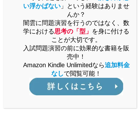
1
い浮かばない
」という経験はありませ
[
]
問3
V
2
んか？
(
=
)
−
100
問4①
闇雲に問題演習を行うのではなく、数
V
R
i
i
1
2
学における
思考の「型」
を身に付ける
I
(
+
)
[
]
問4②
i
A
1
1000
ことが大切です。
I
入試問題演習の前に効果的な書籍を販
100
(
+
)
+
=
問4③
i
R
i
E
1
1
1000
売中！
I
100
(
−
)
+
100
=
問4④
Amazon Kindle Unlimitedなら
追加料金
i
i
E
2
2
1000
なし
で閲覧可能！
20
(
100
+
)
10
(
−
100
)
R
R
(
=
)
−
+
問4⑤
I
V
E
100
+
3
100
+
3
R
R
+
100
R
問4⑥
−
100
R
問4⑦
b
問1の解説