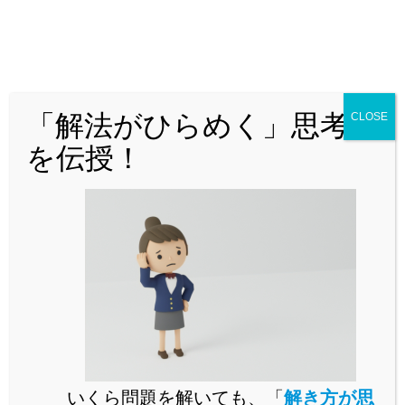
これを題材にした問題は、灘や東大寺学園で出題されて
います。
特に、灘では現象を数式化し、そこから数学的議論に持
ち込んでそれを考察する問題が度々出題されます。
「解法がひらめく」思考法
CLOSE
を伝授！
この問題においても、そのような思考ができるかが問わ
れています。
それでは解説に入っていきましょう。
答えは以下の通りです。
問1
(ロ)
190
[
]
問2
m
A
いくら問題を解いても、「
解き方が思
7