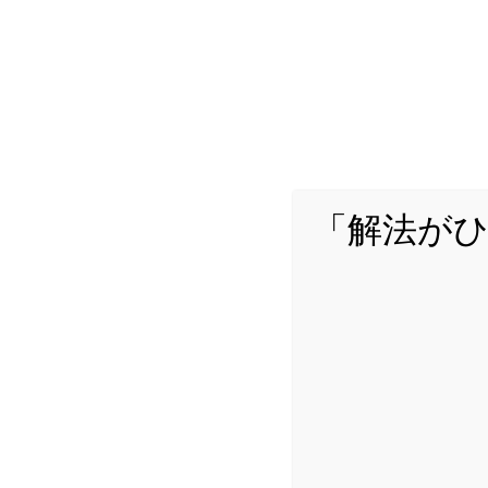
[中学理科]「合力
みなさんこんにちは、
反作用について解説し
分力」について解説して
you-can-blog.com
「解法が
[中学理科]本質
心を解説！
みなさんこんにちは、
す。今回のテーマは「
野ですが、高校入試では
you-can-blog.com