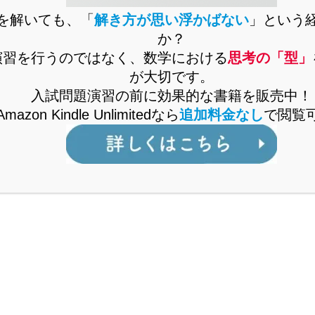
を解いても、「
解き方が思い浮かばない
」という
ンサーリンク
か？
演習を行うのではなく、数学における
思考の「型」
が大切です。
入試問題演習の前に効果的な書籍を販売中！
Amazon Kindle Unlimitedなら
追加料金なし
で閲覧
めく」思考法を解説！