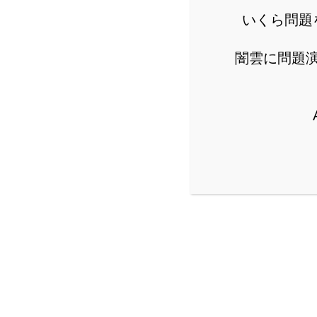
いくら問題
スポ
闇雲に問題
どんな問題でも「解法がひら