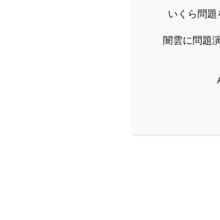
いくら問題
闇雲に問題
詳し
公立からMARCH付属校ま