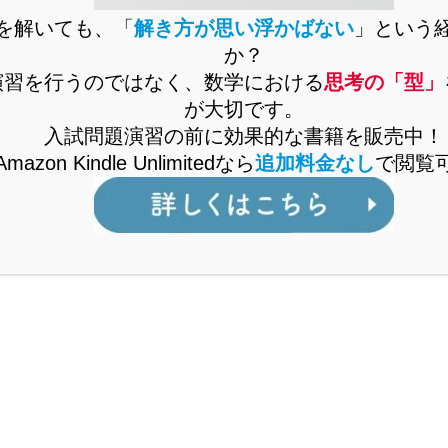
思考の「型」を解説した書籍をAmazonで販売
を解いても、「
解き方が思い浮かばない
」という
中。
か？
Kindle Unlimitedなら、追加料金なしで閲覧可
演習を行うのではなく、数学における
思考の「型」
能。
が大切です。
入試問題演習の前に効果的な書籍を販売中！
Amazon Kindle Unlimitedなら
追加料金なし
で閲覧
くはこちら
で通ずる「裏ワザ」を解説中！
「MARCH付属校をはじめとした人気難関私立
校を志望しているが、対策が立てづら