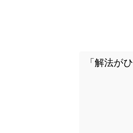
スポ
「解法が
どんな問題でも「解法がひら