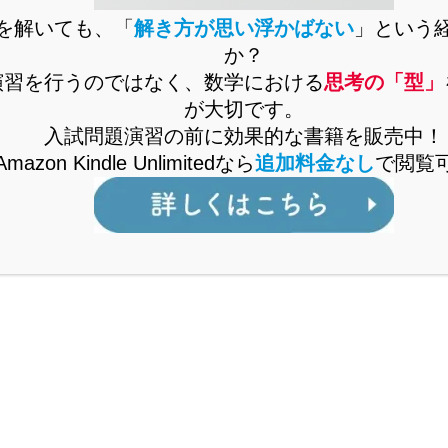
問題演習をいくらこなしても未知の問題が解
を解いても、「
解き方が思い浮かばない
」という
けるようにならないとお困りではありません
か？
演習を行うのではなく、数学における
思考の「型」
か。
が大切です。
未知の問題に立ち向かうには、思考の「型」
入試問題演習の前に効果的な書籍を販売中！
を身に付ける必要があります。
Amazon Kindle Unlimitedなら
追加料金なし
で閲覧
思考の「型」を解説した書籍をAmazonで販売
中。
Kindle Unlimitedなら、追加料金なしで閲覧可
能。
くはこちら