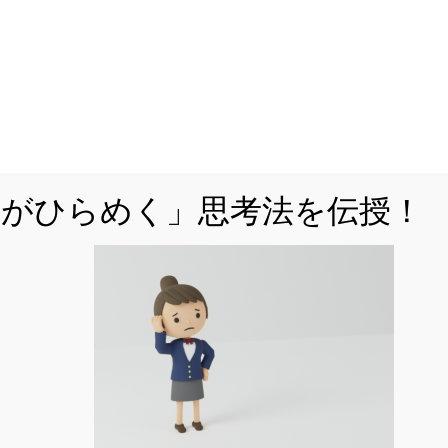
(1)の解説
(
)
f
x
をどう置く？
この問題は、初手が大切です。
法がひらめく」思考法を伝授！
(
1
)
=
(
)
f
p
q
であるという条件がありますから、
f
x
を
因数分解された形でおく
と考えやすくなるかと思いま
す。
2
(
)
=
(
−
)
(
−
)
x
の係数は1ですから、
f
x
x
α
x
β
とお
くことができます。
(
)
=
0
=
,
そうすると、2次方程式
f
x
の解は、
x
α
β
と