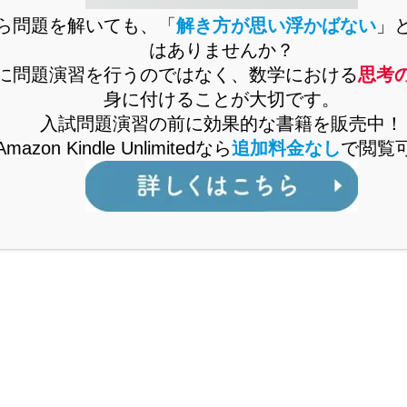
なります。
ら問題を解いても、「
解き方が思い浮かばない
」
はありませんか？
(
)
=
0
ここで2次方程式
f
x
が整数解をもつという条件
に問題演習を行うのではなく、数学における
思考
から、
α
を整数としましょう。
身に付けることが大切です。
入試問題演習の前に効果的な書籍を販売中！
そうすると、
β
は整数になるのかそうでないのかのどち
Amazon Kindle Unlimitedなら
追加料金なし
で閲覧
らでしょうか。
2
(
)
=
(
−
)
(
−
)
=
−
(
+
)
+
f
x
x
α
x
β
x
α
β
x
α
β
と
なりますね。
(
)
f
x
の係数はすべて整数ですから、当然
x
の係数も整
数となります。
α
は整数ですから、
x
の係数が整数になるためには、
β
も整数である必要があります
。