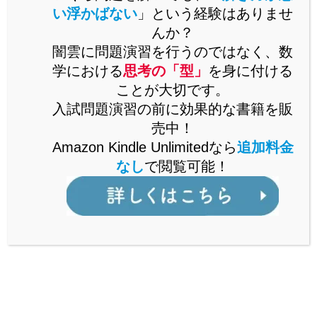
三角形の内角と外角の関係より、
い浮かばない
」という経験はありませ
∠ABE=∠BEC+∠BCE…③
んか？
また、∠ADC=∠BDC+∠BDEであり、
闇雲に問題演習を行うのではなく、数
①～③より、∠ABE=∠ADC…④
学における
思考の「型」
を身に付ける
ことが大切です。
∠Aは共通…⑤
入試問題演習の前に効果的な書籍を販
④・⑤より、2組の角がそれぞれ等しいので、
売中！
△ABE∽△ADC
Amazon Kindle Unlimitedなら
追加料金
(Q.E.D.)
なし
で閲覧可能！
スポンサーリンク