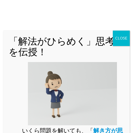
∠ABE=∠BEC+∠BCE=90°+∠BCE
また∠ADC=∠BDC+∠BDE=90°+∠BDE=90°+∠BCEと
なるので、∠ABE=∠ADCが成り立ちます。
「解法がひらめく」思考法
CLOSE
∠Aが共通であることも踏まえると、2組の角がそれぞれ
を伝授！
等しいので、△ABE∽ADCとなります。
よって、証明の解答例は以下のようになります。
(証明)
△ABEと△ADCにおいて、
弧BCに対する円周角より、∠BEC=∠BDC=90°…
①
弧BEに対する円周角より、∠BDE=∠BCE…②
いくら問題を解いても、「
解き方が思