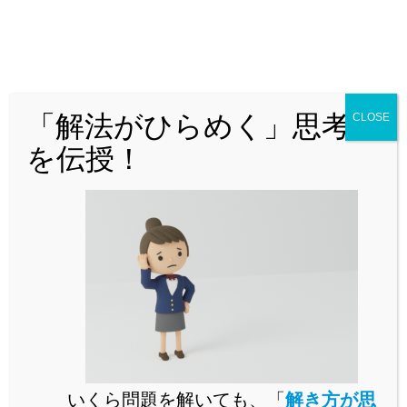
整数問題_余り_例題
ダウンロード
「解法がひらめく」思考法
CLOSE
【1】の解説
を伝授！
まず、【1】の解説です。
いきなり3つの条件を考えるのは大変なので、まずは
「
6で割って5余り、7で割って6余る
」数を考えます。
このとき、
いくら問題を解いても、「
解き方が思
「それぞれの割る数の最小公倍
数」
で割っ