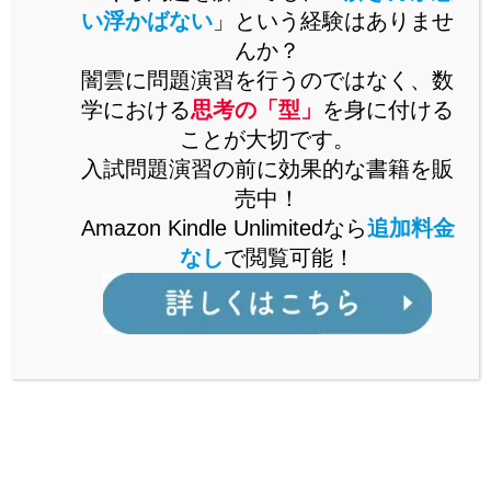
い浮かばない
」という経験はありませ
たときの余り
に注目する
んか？
闇雲に問題演習を行うのではなく、数
学における
思考の「型」
を身に付ける
とよいです。
ことが大切です。
入試問題演習の前に効果的な書籍を販
6と7の最小公倍数は42ですから、
42で割ったときの余
売中！
りに注目
します。
Amazon Kindle Unlimitedなら
追加料金
なし
で閲覧可能！
ここで、0以上42未満の整数のうち、6で割って5余る数
は以下の通りです。
5,11,17,23,29,35,41
この中で、7で割って6余る数は41のみです。