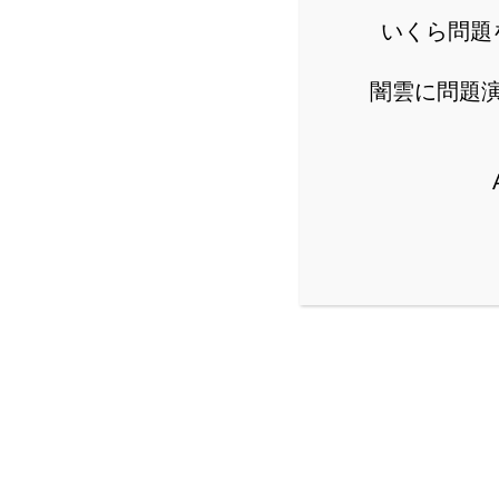
性質についてです。円
いくら問題
くと便利な定理・性質を
you-can-blog.com
闇雲に問題
[高校入試]知っ
みなさんこんにちは、
テクニックを解説して
この定理は角の二等分線
you-can-blog.com
スポ