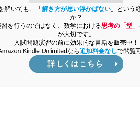
がからんだ問題はよく入試でも出題されますが、知ってお
を解いても、「
解き方が思い浮かばない
」という
用いると簡単に解ける問題も多くあります。一方、難...
か？
2022.08.05
演習を行うのではなく、数学における
思考の「型」
が大切です。
入試問題演習の前に効果的な書籍を販売中！
ておくと便利！「角の二等分線定理」を解説
Amazon Kindle Unlimitedなら
追加料金なし
で閲覧
ゆーきゃんです。これまで、平面図形の問題攻略のための
きました。今回のテーマは、「角の二等分線定理」です。
が絡んだ問題では、大きな効力を発揮します。...
2022.06.08
ンサーリンク