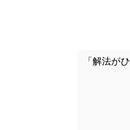
についてです。「証明
ではないでしょうか。証
you-can-blog.com
[高校入試]ここ
の解き方のコツを
「解法が
みなさんこんにちは、
のアプローチの仕方を
題」の解き方についてで
you-can-blog.com
[高校入試]知っ
紹介！
みなさんこんにちは、