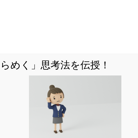
がわからない」「自分で全く書けない」という方も多いの
明はコツをつかめば、自分ですらすらと書けるように...
2022.06.24
に注目すれば解ける！「円・相似の融合問題」
解説！
ひらめく」思考法を伝授！
ゆーきゃんです。前回まで、面積比・線分比に関する問題
解説してきました。今回のテーマは、「円・相似の融合問
す。円を題材とした問題は公立私立問わず出題され、...
2022.06.13
ておくと便利！「円」に関する定理・性質をご
ゆーきゃんです。今回のテーマは、「円」に関する定理・